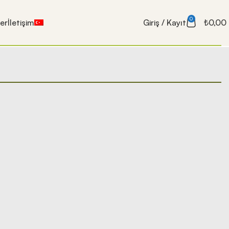
0
ler
İletişim
Giriş / Kayıt
₺
0,00