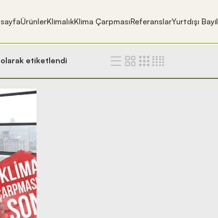
sayfa
Ürünler
Klimalık
Klima Çarpması
Referanslar
Yurtdışı Bayi
olarak etiketlendi