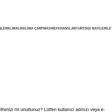
NLER
KLIMALIK
KLIMA ÇARPMASI
REFERANSLAR
YURTDIŞI BAYILER
İLE
ifrenizi mi unuttunuz? Lütfen kullanıcı adınızı veya e-