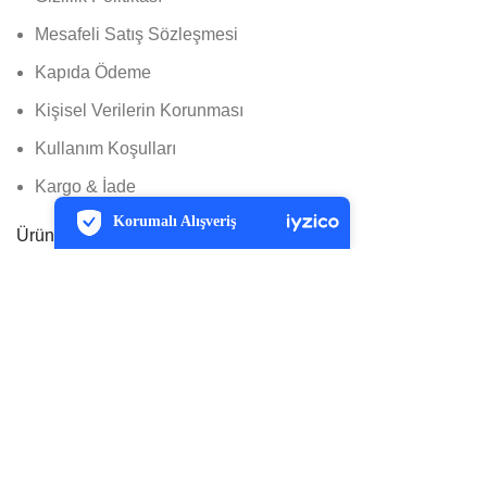
Mesafeli Satış Sözleşmesi
Kapıda Ödeme
Kişisel Verilerin Korunması
Kullanım Koşulları
PCI-DSS Ödeme Güvenliği
Kargo & İade
7/24 Canlı Destek
Korumalı Alışveriş
iyzico Korumalı Alışveriş
Ürünler
Menfez Tipi Klimalıklar
Daha Fazla Bilgi
Salon Tipi Klimalık
Split Tipi Klimalık
Satış Kanalları