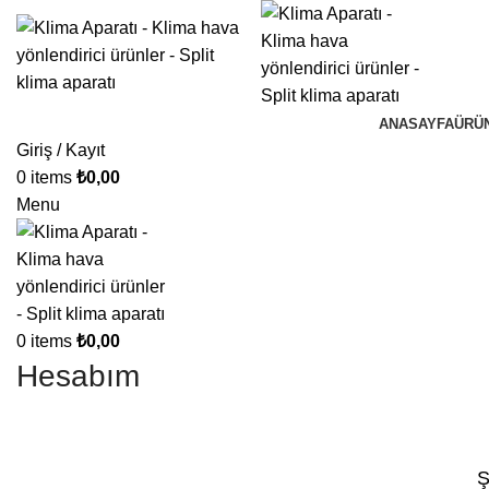
ANASAYFA
ÜRÜ
Giriş / Kayıt
0
items
₺
0,00
Menu
0
items
₺
0,00
Hesabım
Ş