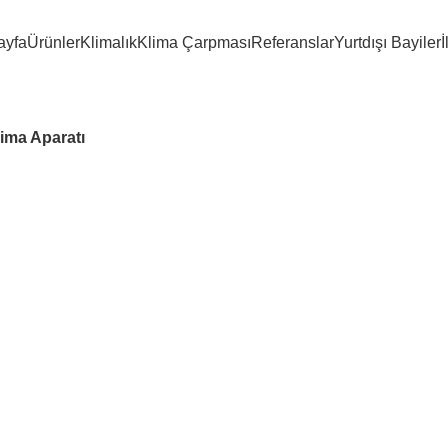
ayfa
Ürünler
Klimalık
Klima Çarpması
Referanslar
Yurtdışı Bayiler
İ
lima Aparatı